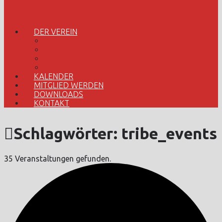
DER VEREIN
Über uns
Der Vorstand
Mitglieder
Virtueller Rundgang
KALENDER
MITGLIED WERDEN
DOWNLOADS
KONTAKT
Schlagwörter:
tribe_events
35 Veranstaltungen gefunden.