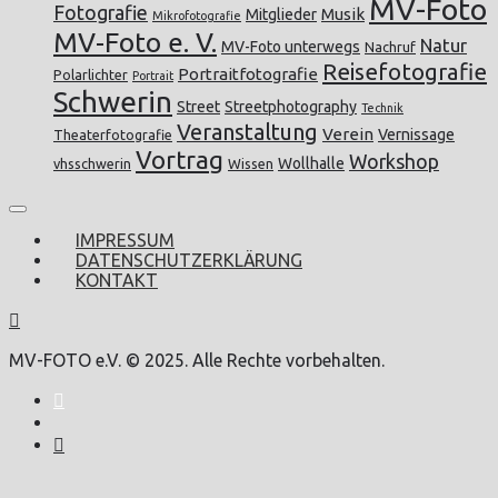
MV-Foto
Fotografie
Musik
Mitglieder
Mikrofotografie
MV-Foto e. V.
Natur
MV-Foto unterwegs
Nachruf
Reisefotografie
Portraitfotografie
Polarlichter
Portrait
Schwerin
Street
Streetphotography
Technik
Veranstaltung
Verein
Vernissage
Theaterfotografie
Vortrag
Workshop
Wollhalle
vhsschwerin
Wissen
IMPRESSUM
DATENSCHUTZERKLÄRUNG
KONTAKT
MV-FOTO e.V. © 2025. Alle Rechte vorbehalten.