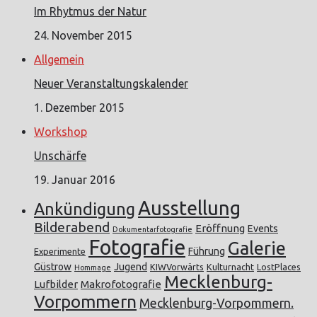
Im Rhytmus der Natur
24. November 2015
Allgemein
Neuer Veranstaltungskalender
1. Dezember 2015
Workshop
Unschärfe
19. Januar 2016
Ausstellung
Ankündigung
Bilderabend
Eröffnung
Events
Dokumentarfotografie
Fotografie
Galerie
Führung
Experimente
Güstrow
Jugend
KIWVorwärts
Kulturnacht
LostPlaces
Hommage
Mecklenburg-
Lufbilder
Makrofotografie
Vorpommern
Mecklenburg-Vorpommern.