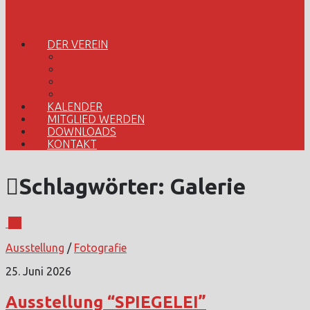
DER VEREIN
Über uns
Der Vorstand
Mitglieder
Virtueller Rundgang
KALENDER
MITGLIED WERDEN
DOWNLOADS
KONTAKT
Schlagwörter:
Galerie
0
Ausstellung
/
Fotografie
25. Juni 2026
Ausstellung “SPIEGELEI”