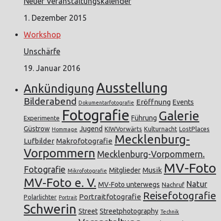
Neuer Veranstaltungskalender
1. Dezember 2015
Workshop
Unschärfe
19. Januar 2016
Ausstellung
Ankündigung
Bilderabend
Eröffnung
Events
Dokumentarfotografie
Fotografie
Galerie
Führung
Experimente
Güstrow
Jugend
KIWVorwärts
Kulturnacht
LostPlaces
Hommage
Mecklenburg-
Lufbilder
Makrofotografie
Vorpommern
Mecklenburg-Vorpommern.
MV-Foto
Fotografie
Musik
Mitglieder
Mikrofotografie
MV-Foto e. V.
Natur
MV-Foto unterwegs
Nachruf
Reisefotografie
Portraitfotografie
Polarlichter
Portrait
Schwerin
Street
Streetphotography
Technik