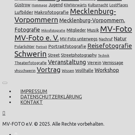
Güstrow
Jugend
KIWVorwärts
Kulturnacht
LostPlaces
Hommage
Mecklenburg-
Lufbilder
Makrofotografie
Vorpommern
Mecklenburg-Vorpommern.
MV-Foto
Fotografie
Musik
Mitglieder
Mikrofotografie
MV-Foto e. V.
Natur
MV-Foto unterwegs
Nachruf
Reisefotografie
Portraitfotografie
Polarlichter
Portrait
Schwerin
Street
Streetphotography
Technik
Veranstaltung
Verein
Vernissage
Theaterfotografie
Vortrag
Workshop
Wollhalle
vhsschwerin
Wissen
IMPRESSUM
DATENSCHUTZERKLÄRUNG
KONTAKT
MV-FOTO e.V. © 2025. Alle Rechte vorbehalten.