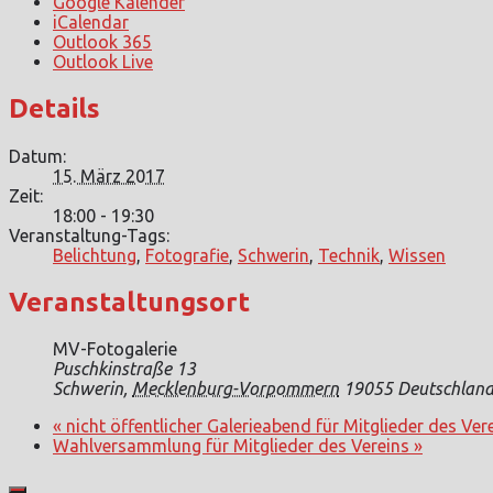
Google Kalender
iCalendar
Outlook 365
Outlook Live
Details
Datum:
15. März 2017
Zeit:
18:00 - 19:30
Veranstaltung-Tags:
Belichtung
,
Fotografie
,
Schwerin
,
Technik
,
Wissen
Veranstaltungsort
MV-Fotogalerie
Puschkinstraße 13
Schwerin
,
Mecklenburg-Vorpommern
19055
Deutschlan
«
nicht öffentlicher Galerieabend für Mitglieder des Ver
Wahlversammlung für Mitglieder des Vereins
»