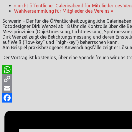
«
nicht öffentlicher Galerieabend für Mitglieder des Ver
Wahlversammlung für Mitglieder des Vereins
»
Schwerin – Der für die Öffentlichkeit zugängliche Galerieab
Fotodesigner Dirk Wenzel ab 18 Uhr die Kontrolle über die B
Messprinzipien (Objektmessung, Lichtmessung, Spotmessung, 
Dirk Wenzel zeigt die Belichtungsmessung und deren Einste
auf Weiß (“low-key” und “high-key”) beherrschen kann.
Am Beispiel praxisbezogener Anwendungsfälle zeigt er Lösun
Der Vortrag ist kostenlos, über eine Spende freuen wir uns t
WhatsApp
Copy
Link
Email
Facebook