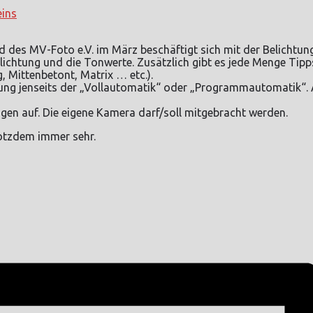
eins
end des MV-Foto e.V. im März beschäftigt sich mit der Belich
elichtung und die Tonwerte. Zusätzlich gibt es jede Menge Ti
Mittenbetont, Matrix … etc.).
llung jenseits der „Vollautomatik“ oder „Programmautomatik“.
gen auf. Die eigene Kamera darf/soll mitgebracht werden.
rotzdem immer sehr.