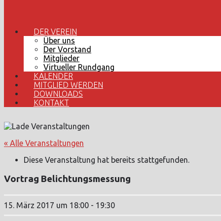
DER VEREIN
Über uns
Der Vorstand
Mitglieder
Virtueller Rundgang
KALENDER
MITGLIED WERDEN
DOWNLOADS
KONTAKT
« Alle Veranstaltungen
Diese Veranstaltung hat bereits stattgefunden.
Vortrag Belichtungsmessung
15. März 2017 um 18:00
-
19:30