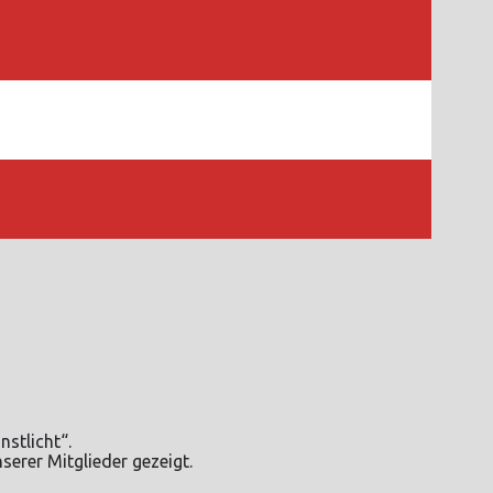
stlicht“.
erer Mitglieder gezeigt.