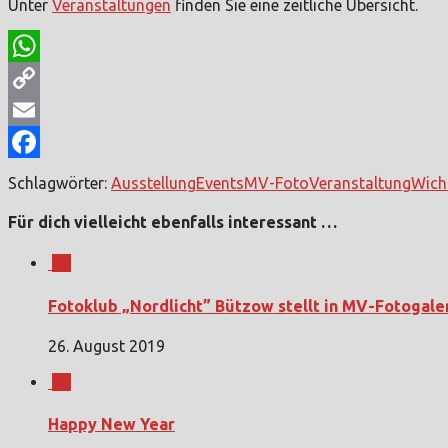
Unter
Veranstaltungen
finden Sie eine zeitliche Übersicht.
WhatsApp
Copy
Link
Email
Facebook
Schlagwörter:
Ausstellung
Events
MV-Foto
Veranstaltung
Wich
Für dich vielleicht ebenfalls interessant …
0
Fotoklub „Nordlicht” Bützow stellt in MV-Fotogale
26. August 2019
0
Happy New Year