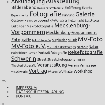
Ausstellung
Ankündigung
Bilderabend
Eröffnung
Events
Dokumentarfotografie
Fotografie
Galerie
Führung
Experimente
Güstrow
Jugend
KIWVorwärts
Kulturnacht
LostPlaces
Hommage
Mecklenburg-
Lufbilder
Makrofotografie
Vorpommern
Mecklenburg-Vorpommern.
MV-Foto
Fotografie
Musik
Mitglieder
Mikrofotografie
MV-Foto e. V.
Natur
MV-Foto unterwegs
Nachruf
Reisefotografie
Portraitfotografie
Polarlichter
Portrait
Schwerin
Street
Streetphotography
Technik
Veranstaltung
Verein
Vernissage
Theaterfotografie
Vortrag
Workshop
Wollhalle
vhsschwerin
Wissen
IMPRESSUM
DATENSCHUTZERKLÄRUNG
KONTAKT