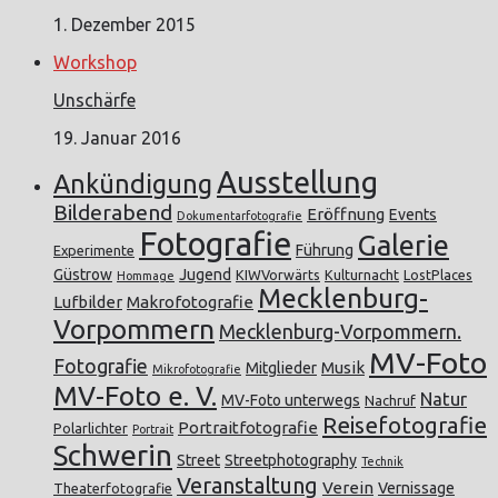
1. Dezember 2015
Workshop
Unschärfe
19. Januar 2016
Ausstellung
Ankündigung
Bilderabend
Eröffnung
Events
Dokumentarfotografie
Fotografie
Galerie
Führung
Experimente
Güstrow
Jugend
KIWVorwärts
Kulturnacht
LostPlaces
Hommage
Mecklenburg-
Lufbilder
Makrofotografie
Vorpommern
Mecklenburg-Vorpommern.
MV-Foto
Fotografie
Musik
Mitglieder
Mikrofotografie
MV-Foto e. V.
Natur
MV-Foto unterwegs
Nachruf
Reisefotografie
Portraitfotografie
Polarlichter
Portrait
Schwerin
Street
Streetphotography
Technik
Veranstaltung
Verein
Vernissage
Theaterfotografie