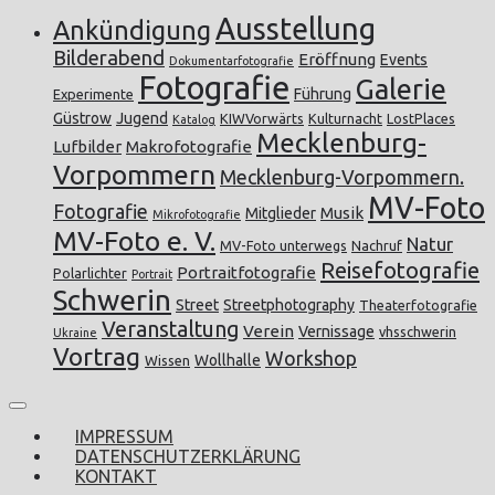
Ausstellung
Ankündigung
Bilderabend
Eröffnung
Events
Dokumentarfotografie
Fotografie
Galerie
Führung
Experimente
Güstrow
Jugend
KIWVorwärts
Kulturnacht
LostPlaces
Katalog
Mecklenburg-
Lufbilder
Makrofotografie
Vorpommern
Mecklenburg-Vorpommern.
MV-Foto
Fotografie
Musik
Mitglieder
Mikrofotografie
MV-Foto e. V.
Natur
MV-Foto unterwegs
Nachruf
Reisefotografie
Portraitfotografie
Polarlichter
Portrait
Schwerin
Street
Streetphotography
Theaterfotografie
Veranstaltung
Verein
Vernissage
vhsschwerin
Ukraine
Vortrag
Workshop
Wollhalle
Wissen
IMPRESSUM
DATENSCHUTZERKLÄRUNG
KONTAKT