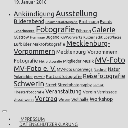
19. Januar 2016
Ausstellung
Ankündigung
Bilderabend
Eröffnung
Events
Dokumentarfotografie
Fotografie
Galerie
Führung
Experimente
Güstrow
Jugend
KIWVorwärts
Kulturnacht
LostPlaces
Hommage
Mecklenburg-
Lufbilder
Makrofotografie
Vorpommern
Mecklenburg-Vorpommern.
MV-Foto
Fotografie
Musik
Mitglieder
Mikrofotografie
MV-Foto e. V.
Natur
MV-Foto unterwegs
Nachruf
Reisefotografie
Portraitfotografie
Polarlichter
Portrait
Schwerin
Street
Streetphotography
Technik
Veranstaltung
Verein
Vernissage
Theaterfotografie
Vortrag
Workshop
Wollhalle
vhsschwerin
Wissen
IMPRESSUM
DATENSCHUTZERKLÄRUNG