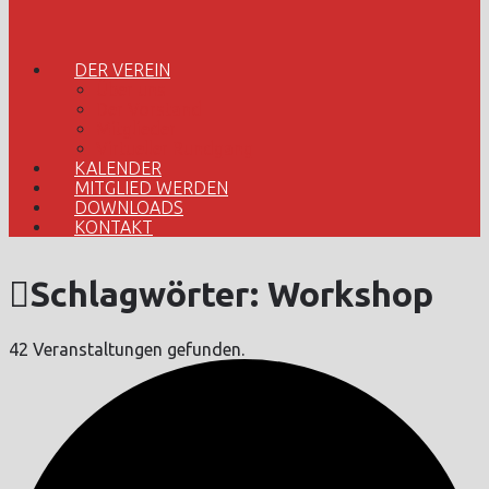
DER VEREIN
Über uns
Der Vorstand
Mitglieder
Virtueller Rundgang
KALENDER
MITGLIED WERDEN
DOWNLOADS
KONTAKT
Schlagwörter:
Workshop
42 Veranstaltungen gefunden.