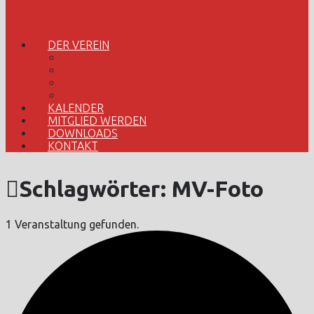
DER VEREIN
Über uns
Der Vorstand
Mitglieder
Virtueller Rundgang
KALENDER
MITGLIED WERDEN
DOWNLOADS
KONTAKT
Schlagwörter:
MV-Foto
1 Veranstaltung gefunden.