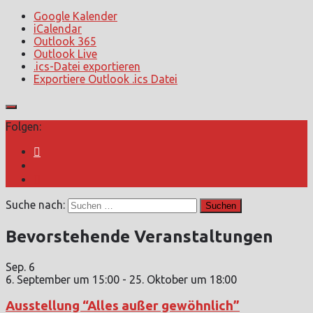
Google Kalender
iCalendar
Outlook 365
Outlook Live
.ics-Datei exportieren
Exportiere Outlook .ics Datei
Folgen:
Suche nach:
Bevorstehende Veranstaltungen
Sep.
6
6. September um 15:00
-
25. Oktober um 18:00
Ausstellung “Alles außer gewöhnlich”