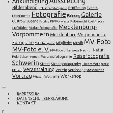
Ausstellung
Ankündigung
Bilderabend
Eröffnung
Events
Dokumentarfotografie
Fotografie
Galerie
Führung
Experimente
Güstrow
Jugend
KIWVorwärts
Kulturnacht
LostPlaces
Katalog
Mecklenburg-
Lufbilder
Makrofotografie
Vorpommern
Mecklenburg-Vorpommern.
MV-Foto
Fotografie
Musik
Mitglieder
Mikrofotografie
MV-Foto e. V.
Natur
MV-Foto unterwegs
Nachruf
Reisefotografie
Portraitfotografie
Polarlichter
Portrait
Schwerin
Street
Streetphotography
Theaterfotografie
Veranstaltung
Verein
Vernissage
vhsschwerin
Ukraine
Vortrag
Workshop
Wollhalle
Wissen
IMPRESSUM
DATENSCHUTZERKLÄRUNG
KONTAKT