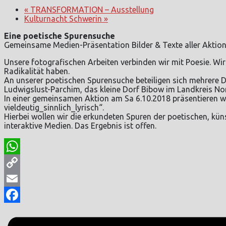
«
TRANSFORMATION – Ausstellung
Kulturnacht Schwerin
»
Eine poetische Spurensuche
Gemeinsame Medien-Präsentation Bilder & Texte aller Aktio
Unsere fotografischen Arbeiten verbinden wir mit Poesie. Wi
Radikalität haben.
An unserer poetischen Spurensuche beteiligen sich mehrere D
Ludwigslust-Parchim, das kleine Dorf Bibow im Landkreis 
In einer gemeinsamen Aktion am Sa 6.10.2018 präsentieren wi
vieldeutig_sinnlich_lyrisch“.
Hierbei wollen wir die erkundeten Spuren der poetischen, kün
interaktive Medien. Das Ergebnis ist offen.
WhatsApp
Copy
Link
Email
Facebook