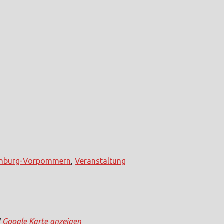
enburg-Vorpommern
,
Veranstaltung
d
Google Karte anzeigen